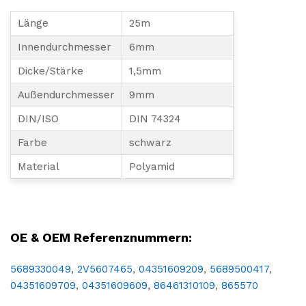
Länge
25m
Innendurchmesser
6mm
Dicke/Stärke
1,5mm
Außendurchmesser
9mm
DIN/ISO
DIN 74324
Farbe
schwarz
Material
Polyamid
Leitung, Schraubverbindung, Rolle, 25m, Kunsstoffrohr, MAN, DAF, Iveco, Volvo, Renault, Scania, Mercedes, 9mm, 1,5mm, Druckluftleitung, Druckluft, Bremse, Bremsanlage, PA Rohr, Tecalan, Tecalanrohr, Kraftstoff, Bremssystem, Auflieger, LKW, NFZ
OE & OEM Referenznummern:
5689330049
,
2V5607465
,
04351609209
,
5689500417
,
04351609709
,
04351609609
,
86461310109
,
865570