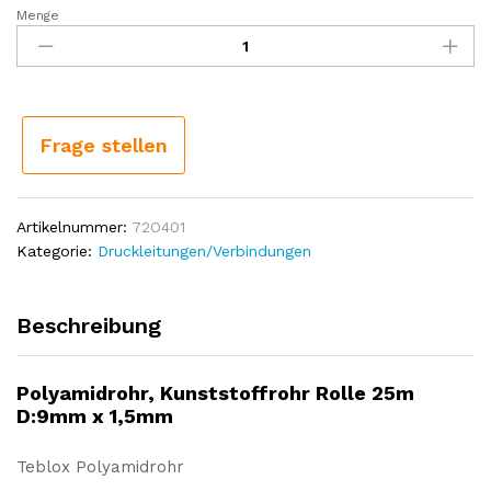
Menge
(1.09€/1m)
Polyamidrohr,
Kunststoffrohr
Rolle
25m
D:9mm
Frage stellen
x
1,5mm
Menge
Artikelnummer:
72O401
Kategorie:
Druckleitungen/Verbindungen
Beschreibung
Polyamidrohr, Kunststoffrohr Rolle 25m
D:9mm x 1,5mm
Teblox Polyamidrohr