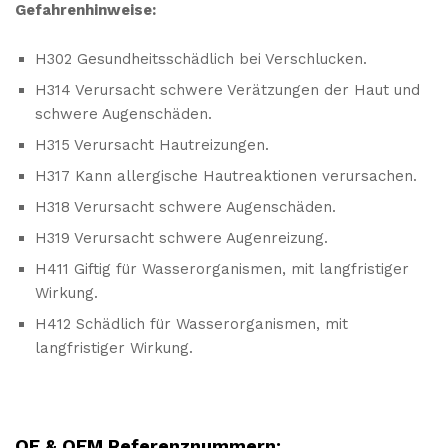
Gefahrenhinweise:
H302 Gesundheitsschädlich bei Verschlucken.
H314 Verursacht schwere Verätzungen der Haut und
schwere Augenschäden.
H315 Verursacht Hautreizungen.
H317 Kann allergische Hautreaktionen verursachen.
H318 Verursacht schwere Augenschäden.
H319 Verursacht schwere Augenreizung.
H411 Giftig für Wasserorganismen, mit langfristiger
Wirkung.
H412 Schädlich für Wasserorganismen, mit
langfristiger Wirkung.
Seife, Flüssig, Gebinde, 5L, Spender, Hotel, Industire, Büro, Gaststätten, Restaurants, Kneipen, Hände, Waschen, Sauber, Reinigen, PZH, Kokosnuss, Gebinde, Kanister, nachfüllbar,
OE & OEM Referenznummern: