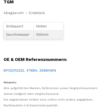
TGM
Absgasrohr – Endstück
Einbauort
hinten
Durchmesser
100mm
LKW, NFZ, Nutzfahrzeug, Reparatur, Wartung, Ersatz, Teil, Austausch, Ersatzteil, Abgas, Rohr, Abgasrohr, Abgasnorm, Auspuff, Endstück, Ende, hinten, MAN
OE & OEM Referenznummern:
81152010222
,
47684
,
30684MN
Hinweis:
Alle aufgeführten Marken, Referenzen sowie Vergleichsnummern
dienen lediglich dem Vergleichszweck.
Die angebotenen Artikel sind, sofern nicht anders angegeben,
Nachbauteile in Erstausrüsterqualität.