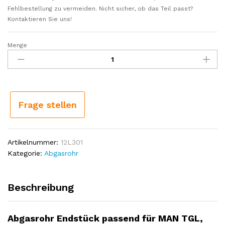
Fehlbestellung zu vermeiden. Nicht sicher, ob das Teil passt?
Kontaktieren Sie uns!
Menge
Abgasrohr
Endstück
passend
für
MAN
TGL,
Frage stellen
TGM
Menge
Artikelnummer:
12L301
Kategorie:
Abgasrohr
Beschreibung
Abgasrohr Endstück passend für MAN TGL,