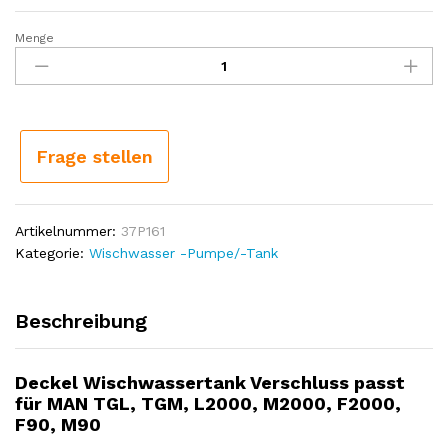
Menge
Deckel
Wischwassertank
Verschluss
passt
für
MAN
Frage stellen
TGL,
TGM,
L2000,
Artikelnummer:
37P161
M2000,
Kategorie:
Wischwasser -Pumpe/-Tank
F2000,
F90,
M90
Beschreibung
Menge
Deckel Wischwassertank Verschluss passt
für MAN TGL, TGM, L2000, M2000, F2000,
F90, M90