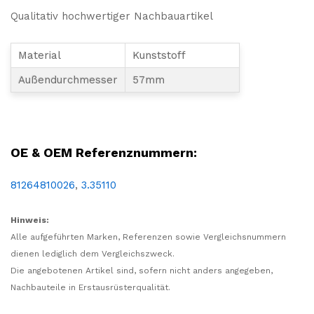
Qualitativ hochwertiger Nachbauartikel
Material
Kunststoff
Außendurchmesser
57mm
Deckel, Verschluss, Wischwasser, Tank, Wischwassertank, Behälter
OE & OEM Referenznummern:
81264810026
,
3.35110
Hinweis:
Alle aufgeführten Marken, Referenzen sowie Vergleichsnummern
dienen lediglich dem Vergleichszweck.
Die angebotenen Artikel sind, sofern nicht anders angegeben,
Nachbauteile in Erstausrüsterqualität.