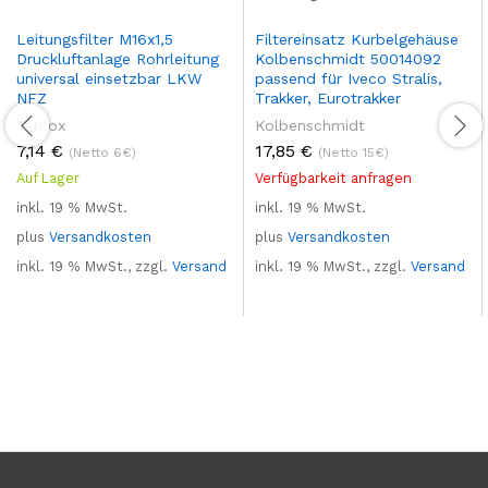
Leitungsfilter M16x1,5
Filtereinsatz Kurbelgehäuse
Druckluftanlage Rohrleitung
Kolbenschmidt 50014092
universal einsetzbar LKW
passend für Iveco Stralis,
NFZ
Trakker, Eurotrakker
Teblox
Kolbenschmidt
7,14
€
17,85
€
(Netto 6€)
(Netto 15€)
Auf Lager
Verfügbarkeit anfragen
inkl. 19 % MwSt.
inkl. 19 % MwSt.
plus
Versandkosten
plus
Versandkosten
inkl. 19 % MwSt., zzgl.
Versand
inkl. 19 % MwSt., zzgl.
Versand