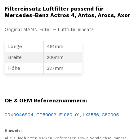
Filtereinsatz Luftfilter passend für
Mercedes-Benz Actros 4, Antos, Arocs, Axor
Original MANN Filter – Luftfiltereinsatz
Länge
491mm
Breite
206mm
Höhe
327mm
Filter, Filtereinsatz, Luft, Luftfilter, Luftfiltereinsatz, Flammhemmend
OE & OEM Referenznummern:
0040946904
,
CP50002
,
E1060L01
,
LX3556
,
C50005
Hinweis:
Alle aufgeführten Marken, Referenzen sowie Vergleichsnummern