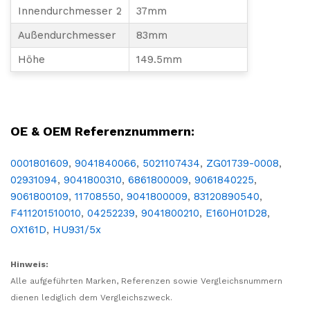
Innendurchmesser 2
37mm
Außendurchmesser
83mm
Höhe
149.5mm
LKW, NFZ, Ersatz, Teil, Ersatzteil, Austausch, Reparatur, Wartung, Überholung, Filter, Einsatz, Ölfilter, Ölreinigung, Ölwechsel, Inspektion,
OE & OEM Referenznummern:
0001801609
,
9041840066
,
5021107434
,
ZG01739-0008
,
02931094
,
9041800310
,
6861800009
,
9061840225
,
9061800109
,
11708550
,
9041800009
,
83120890540
,
F411201510010
,
04252239
,
9041800210
,
E160H01D28
,
OX161D
,
HU931/5x
Hinweis:
Alle aufgeführten Marken, Referenzen sowie Vergleichsnummern
dienen lediglich dem Vergleichszweck.