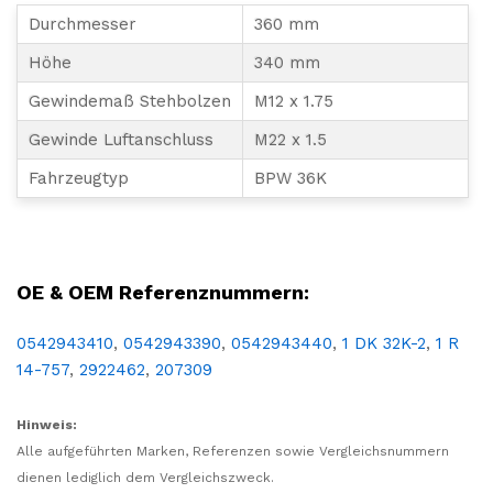
Durchmesser
360 mm
Höhe
340 mm
Gewindemaß Stehbolzen
M12 x 1.75
Gewinde Luftanschluss
M22 x 1.5
Fahrzeugtyp
BPW 36K
LKW, NFZ, Nutzfahrzeug, Luft, Feder, Balg, Luftfederbalg, Luftfederung,
OE & OEM Referenznummern:
0542943410
,
0542943390
,
0542943440
,
1 DK 32K-2
,
1 R
14-757
,
2922462
,
207309
Hinweis:
Alle aufgeführten Marken, Referenzen sowie Vergleichsnummern
dienen lediglich dem Vergleichszweck.