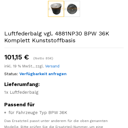
Luftfederbalg vgl. 4881NP30 BPW 36K
Komplett Kunststoffbasis
101,15
€
(Netto 85€)
inkl. 19 % MwSt., zzgl.
Versand
Status:
Verfügbarkeit anfragen
Lieferumfang:
1x Luftfederbalg
Passend für
für Fahrzeuge Typ BPW 36K
Das Ersatzteil passt unter anderem für die oben genannten
Modelle. Bitte prüfen Sie die Ersatzteil-Nummer, um eine