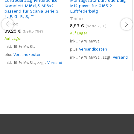
Luftfederbalg Hinterachse
Montagesatz Luftfederbalg
Komplett M16x1,5 M16x2
M12 passt für 016512
passend für Scania Serie 3,
Luftfederbalg
4, P, G, R, S, T
Teblox
Teblox
8,93
€
(Netto 7,5€)
89,25
€
(Netto 75€)
Auf Lager
Auf Lager
inkl. 19 % MwSt.
inkl. 19 % MwSt.
plus
Versandkosten
plus
Versandkosten
inkl. 19 % MwSt., zzgl.
Versand
inkl. 19 % MwSt., zzgl.
Versand