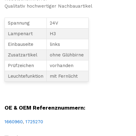
Qualitativ hochwertiger Nachbauartikel
Spannung
24V
Lampenart
H3
Einbauseite
links
Zusatzartikel
ohne Glühbirne
Prüfzeichen
vorhanden
Leuchtefunktion
mit Fernlicht
LKW, NFZ, Nutzfahrzeug, Ersatzteil, Reparatur, Austausch, Nachbau, Einbau, links, Nebel, Fern, Fernlicht, Nebellicht, Nebelleuchte, Fernscheinwerfer, Nebelscheinwerfer, H3, Prüfzeichen, DAF, XF95, XF105
OE & OEM Referenznummern:
1660960
,
1725270