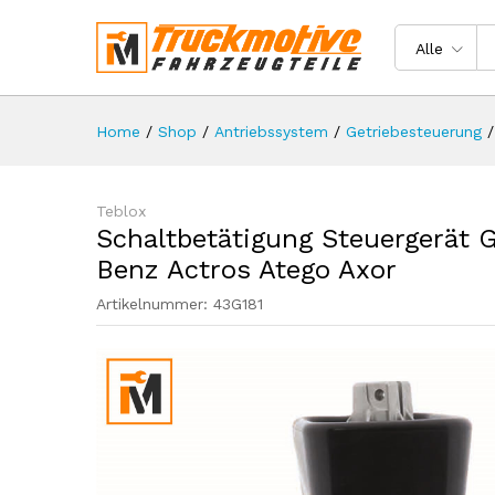
Schaltbetätigung Steuergerät
Beschreibung
Spezifikation
Rezen
Alle
Home
/
Shop
/
Antriebssystem
/
Getriebesteuerung
/
Teblox
Schaltbetätigung Steuergerät 
Benz Actros Atego Axor
Artikelnummer:
43G181