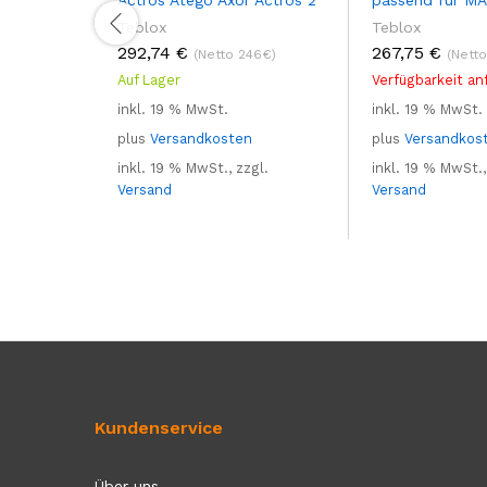
Teblox
Teblox
292,74
€
267,75
€
(Netto 246€)
(Nett
Auf Lager
Verfügbarkeit an
inkl. 19 % MwSt.
inkl. 19 % MwSt.
plus
Versandkosten
plus
Versandkos
inkl. 19 % MwSt., zzgl.
inkl. 19 % MwSt.,
Versand
Versand
Kundenservice
Über uns