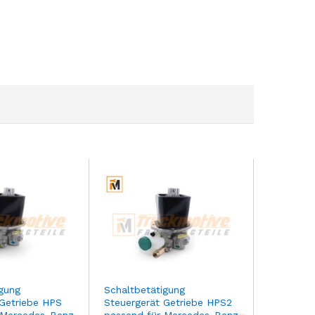
igung
Schaltbetätigung
Schaltbet
 Getriebe HPS
Steuergerät Getriebe HPS2
Steuerger
 Mercedes-Benz
passend für Mercedes-Benz
passend 