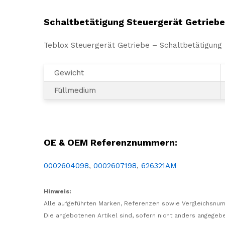
Schaltbetätigung Steuergerät Getriebe
Teblox Steuergerät Getriebe – Schaltbetätigung
Gewicht
Füllmedium
LKW, NFZ, Ersatz, Ersatzteil, Hydraulik, Pneumatik, Hydropneumatisch, Getriebe, Schaltung, Automatik, Schalthebel, Schaltbetätigung, Schaltgerät, Atego, Actros, HPS, MP2, MP3, Axor
OE & OEM Referenznummern:
0002604098
,
0002607198
,
626321AM
Hinweis:
Alle aufgeführten Marken, Referenzen sowie Vergleichsnum
Die angebotenen Artikel sind, sofern nicht anders angegebe