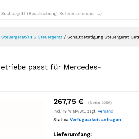
 Getriebe passt für Mercedes-Benz Actros Ate
sionen (0)
Steuergerät/HPS Steuergerät
/
Schaltbetätigung Steuergerät Get
Getriebe passt für Mercedes-
267,75
€
(Netto 225€)
inkl. 19 % MwSt., zzgl.
Versand
Status:
Verfügbarkeit anfragen
Lieferumfang: