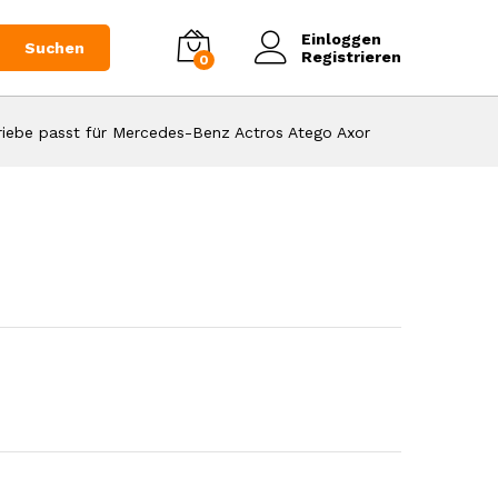
go Axor
267,75
€
(Netto 225€)
Einloggen
Suchen
Registrieren
0
riebe passt für Mercedes-Benz Actros Atego Axor