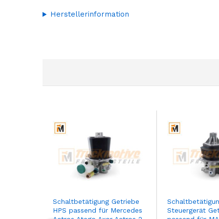
Herstellerinformation
Schaltbetätigung Getriebe
Schaltbetätigu
HPS passend für Mercedes
Steuergerät Ge
Actros Atego Axor Actros 2
passend für M