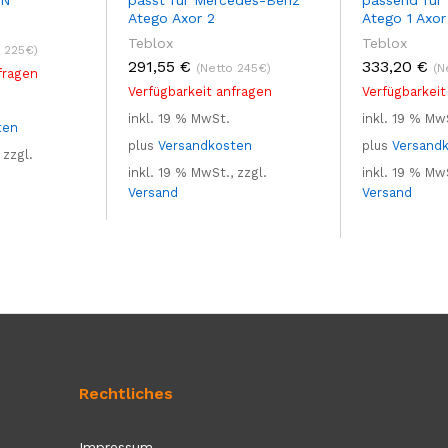
Atego Axor 2
Atego 1 Axor
Teblox
Teblox
o 225€)
291,55
€
333,20
€
(Netto 245€)
(N
fragen
Verfügbarkeit anfragen
Verfügbarkeit
inkl. 19 % MwSt.
inkl. 19 % Mw
ten
plus
Versandkosten
plus
Versand
 zzgl.
inkl. 19 % MwSt., zzgl.
inkl. 19 % MwS
Versand
Versand
Rechtliches
Impressum