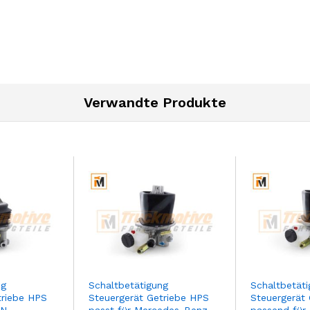
Verwandte Produkte
ng
Schaltbetätigung
Schaltbetät
triebe HPS
Steuergerät Getriebe HPS
Steuergerät
AN
passt für Mercedes-Benz
passend für