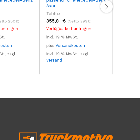
Axor
Atego
Teblox
Teblox
355,81
€
415,31
€
etto 280€)
(Netto 299€)
 anfragen
Verfügbarkeit anfragen
Auf Lager
St.
inkl. 19 % MwSt.
inkl. 19 %
kosten
plus
Versandkosten
plus
Vers
t., zzgl.
inkl. 19 % MwSt., zzgl.
inkl. 19 %
Versand
Versand