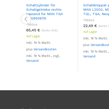
Schaltzylinder für
Schaltknüppel 
Schaltgetriebe rechts
MAN L2000, M2
passend für MAN TGA
TGL, TGA, Neo
81326556115
Teblox
Teblox
22,49
€
(Netto 
65,45
€
(Netto 55€)
Auf Lager
Auf Lager
inkl. 19 % MwSt.
inkl. 19 % MwSt.
plus
Versandkos
plus
Versandkosten
inkl. 19 % MwSt.,
inkl. 19 % MwSt., zzgl.
Versand
Versand