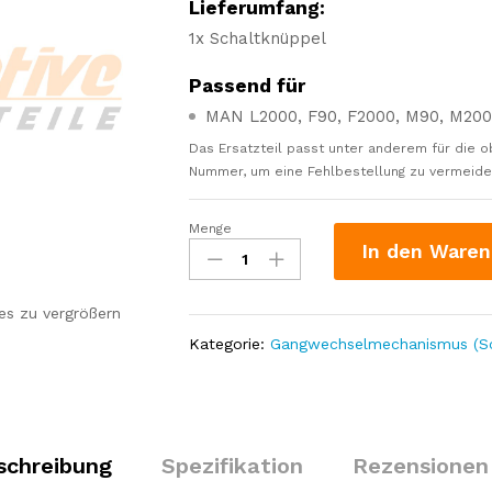
Lieferumfang:
1x Schaltknüppel
Passend für
MAN L2000, F90, F2000, M90, M20
Das Ersatzteil passt unter anderem für die o
Nummer, um eine Fehlbestellung zu vermeiden.
Menge
Schaltknüppel
In den Waren
passt
für
MAN
es zu vergrößern
L2000,
Kategorie:
Gangwechselmechanismus (Sch
F90,
F2000,
M90,
M2000
Menge
schreibung
Spezifikation
Rezensionen 