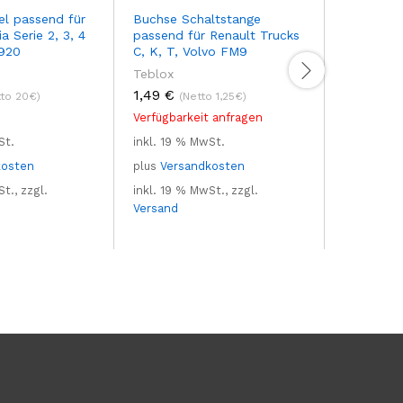
el passend für
Buchse Schaltstange
Schaltzyl
a Serie 2, 3, 4
passend für Renault Trucks
Schaltgetr
920
C, K, T, Volvo FM9
passend 
Teblox
Teblox
1,49
€
70,21
€
tto 20€)
(Netto 1,25€)
Verfügbarkeit anfragen
Auf Lager
St.
inkl. 19 % MwSt.
inkl. 19 %
kosten
plus
Versandkosten
plus
Vers
t., zzgl.
inkl. 19 % MwSt., zzgl.
inkl. 19 %
Versand
Versand