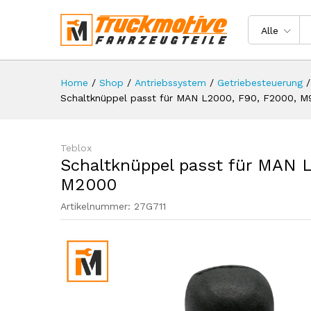
Schaltknüppel passt für MAN
Beschreibung
Spezifikation
Rezen
Alle
Home
/
Shop
/
Antriebssystem
/
Getriebesteuerung
/
Schaltknüppel passt für MAN L2000, F90, F2000, 
Teblox
Schaltknüppel passt für MAN 
M2000
Artikelnummer:
27G711