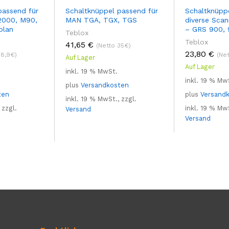
passend für
Schaltknüppel passend für
Schaltknüpp
000, M90,
MAN TGA, TGX, TGS
diverse Scani
plan
– GRS 900, 
Teblox
Teblox
41,65
€
(Netto 35€)
23,80
€
18,9€)
(Ne
Auf Lager
Auf Lager
inkl. 19 % MwSt.
inkl. 19 % Mw
plus
Versandkosten
ten
plus
Versand
inkl. 19 % MwSt., zzgl.
 zzgl.
inkl. 19 % MwS
Versand
Versand