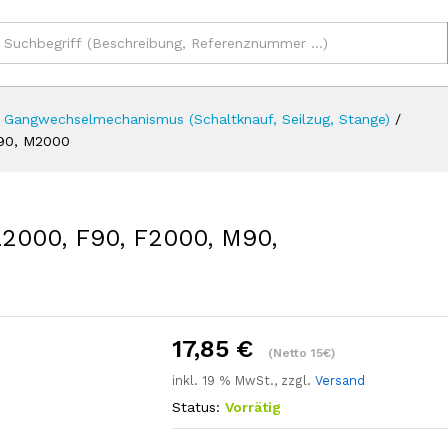
 L2000, F90, F2000, M90, M2000
17,8
sionen (0)
Gangwechselmechanismus (Schaltknauf, Seilzug, Stange)
/
M90, M2000
L2000, F90, F2000, M90,
17,85
€
(Netto 15€)
inkl. 19 % MwSt., zzgl.
Versand
Status:
Vorrätig