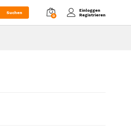
5
€
in den Warenkorb legen
(Netto 15€)
Einloggen
Suchen
Registrieren
0