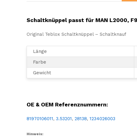
Schaltknüppel passt für MAN L2000, F
Original Teblox Schaltknüppel – Schaltknauf
Länge
Farbe
Gewicht
LKW, NFZ, Nutzfahrzeug, Reparatur, Wartung, Ersatz, Teil, Austausch, Ersatzteil, schalten, Gang, Gänge, Schaltknüppel, Schaltknauf, Hebel, Schalthebel, Schalthebelknauf, Knüppel, Knauf,
OE & OEM Referenznummern:
81970106011
,
3.53201
,
28138
,
1234026003
Hinweis: