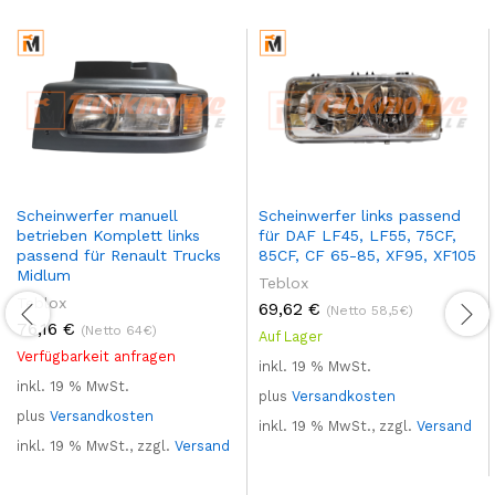
Scheinwerfer manuell
Scheinwerfer links passend
betrieben Komplett links
für DAF LF45, LF55, 75CF,
passend für Renault Trucks
85CF, CF 65-85, XF95, XF105
Midlum
Teblox
Teblox
69,62
€
(Netto 58,5€)
76,16
€
(Netto 64€)
Auf Lager
Verfügbarkeit anfragen
inkl. 19 % MwSt.
inkl. 19 % MwSt.
plus
Versandkosten
plus
Versandkosten
inkl. 19 % MwSt., zzgl.
Versand
inkl. 19 % MwSt., zzgl.
Versand