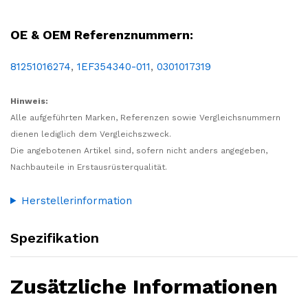
LKW, NFZ, Nutzfahrzeug, Reparatur, Wartung, Ersatz, Teil, Austausch, Ersatzteil, Licht, Leuchte, Scheinwerfer, Hauptscheinwerfer, 24V, T4W, H4, Abblendlicht, Fernlicht, Positionslicht, manuell, MAN
OE & OEM Referenznummern:
81251016274
,
1EF354340-011
,
0301017319
Hinweis:
Alle aufgeführten Marken, Referenzen sowie Vergleichsnummern
dienen lediglich dem Vergleichszweck.
Die angebotenen Artikel sind, sofern nicht anders angegeben,
Nachbauteile in Erstausrüsterqualität.
Herstellerinformation
Spezifikation
Zusätzliche Informationen