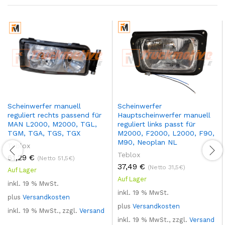
Scheinwerfer manuell
Scheinwerfer
reguliert rechts passend für
Hauptscheinwerfer manuell
MAN L2000, M2000, TGL,
reguliert links passt für
TGM, TGA, TGS, TGX
M2000, F2000, L2000, F90,
M90, Neoplan NL
Teblox
Teblox
61,29
€
(Netto 51,5€)
37,49
€
(Netto 31,5€)
Auf Lager
Auf Lager
inkl. 19 % MwSt.
inkl. 19 % MwSt.
plus
Versandkosten
plus
Versandkosten
inkl. 19 % MwSt., zzgl.
Versand
inkl. 19 % MwSt., zzgl.
Versand