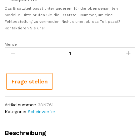
Das Ersatzteil passt unter anderem für die oben genannten
Modelle. Bitte prüfen Sie die Ersatzteil-Nummer, um eine
Fehlbestellung zu vermeiden. Nicht sicher, ob das Teil passt?
Kontaktieren Sie uns!
Menge
Scheinwerfer
Hauptscheinwerfer
manuell
reguliert
rechts
passend
Frage stellen
für
MAN
F2000,
Artikelnummer:
38N761
M2000,
Kategorie:
Scheinwerfer
L2000,
F90,
M90,
Beschreibung
Neoplan