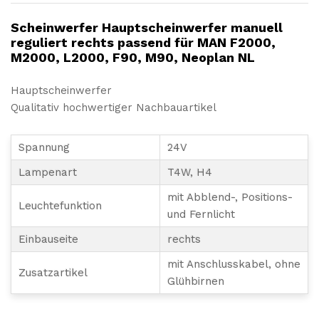
NL
Menge
Scheinwerfer Hauptscheinwerfer manuell
reguliert rechts passend für MAN F2000,
M2000, L2000, F90, M90, Neoplan NL
Hauptscheinwerfer
Qualitativ hochwertiger Nachbauartikel
Spannung
24V
Lampenart
T4W, H4
mit Abblend-, Positions-
Leuchtefunktion
und Fernlicht
Einbauseite
rechts
mit Anschlusskabel, ohne
Zusatzartikel
Glühbirnen