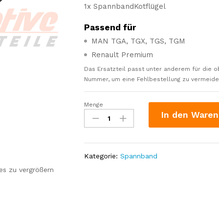
1x SpannbandKotflügel
Passend für
MAN TGA, TGX, TGS, TGM
Renault Premium
Das Ersatzteil passt unter anderem für die o
Nummer, um eine Fehlbestellung zu vermeiden.
Menge
Spannband
In den Waren
Kotflügel
passend
für
MAN
Kategorie:
Spannband
TGA,
es zu vergrößern
TGX,
TGS,
TGM,
Renault
Premium