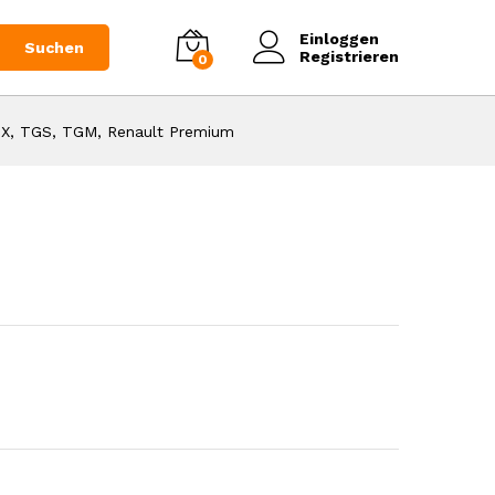
,49
€
in den Warenkorb legen
tto 1,25€)
Einloggen
Suchen
Registrieren
0
X, TGS, TGM, Renault Premium