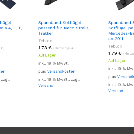
lügel
Spannband Kotflügel
Spannband 
nia 4, L, P,
passend für Iveco Stralis,
Kotflügel pa
Trakker
Mercedes-Be
ab 2011
Teblox
Teblox
1,73
€
9€)
(Netto 1,45€)
1,79
€
(Netto
Auf Lager
Auf Lager
inkl. 19 % MwSt.
inkl. 19 % Mw
ten
plus
Versandkosten
plus
Versand
 zzgl.
inkl. 19 % MwSt., zzgl.
inkl. 19 % MwS
Versand
Versand