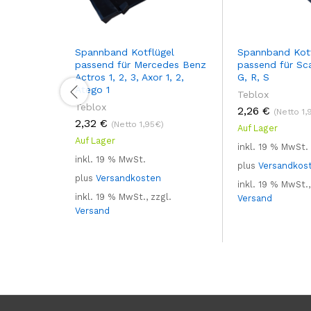
Spannband Kotflügel
Spannband Kotf
passend für Mercedes Benz
passend für Sca
Actros 1, 2, 3, Axor 1, 2,
G, R, S
Atego 1
Teblox
Teblox
2,26
€
(Netto 1,
2,32
€
(Netto 1,95€)
Auf Lager
Auf Lager
inkl. 19 % MwSt.
inkl. 19 % MwSt.
plus
Versandkos
plus
Versandkosten
inkl. 19 % MwSt.,
inkl. 19 % MwSt., zzgl.
Versand
Versand