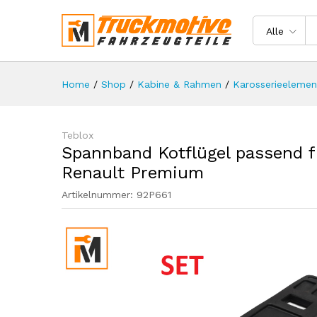
Premium
Beschreibung
Spezifikation
Rezen
Alle
Home
/
Shop
/
Kabine & Rahmen
/
Karosserieelemen
Teblox
Spannband Kotflügel passend 
Renault Premium
Artikelnummer:
92P661