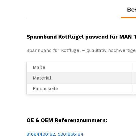
Be
Spannband Kotflügel passend für MAN 
Spannband für Kotflügel – qualitativ hochwertig
Maße
Material
Einbauseite
LKW, NFZ, Nutzfahrzeug, Reparatur, Wartung, Ersatz, Teil, Austausch, Ersatzteil, Spannband, Band, Halterung, Halteband, Befestigung, Spanngummi, Haltergummi, Kotflügel, MAN, Renault
OE & OEM Referenznummern:
81664400192
,
5001856184