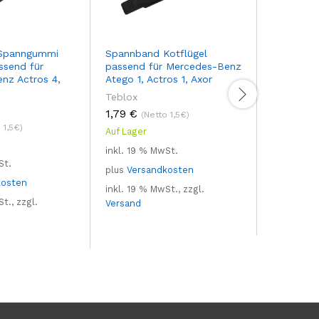
Spanngummi
Spannband Kotflügel
Spannba
ssend für
passend für Mercedes-Benz
für Kotfl
nz Actros 4,
Atego 1, Actros 1, Axor
MAN TGA
Teblox
Teblox
1,79
€
2,32
€
(Netto 1,5€)
(N
 1,5€)
Auf Lager
Auf Lager
inkl. 19 % MwSt.
inkl. 19 %
St.
plus
Versandkosten
plus
Vers
kosten
inkl. 19 % MwSt., zzgl.
inkl. 19 %
t., zzgl.
Versand
Versand