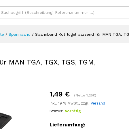
1
(Ne
sionen (0)
te
/
Spannband
/
Spannband Kotflügel passend für MAN TGA, TG
für MAN TGA, TGX, TGS, TGM,
1,49
€
(Netto 1,25€)
inkl. 19 % MwSt., zzgl.
Versand
Status:
Vorrätig
Lieferumfang: