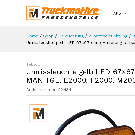
L2000, F2000, M2000
Beschreibung
Spezifikation
Rezen
Alle
Home
/
Shop
/
Beleuchtung
/
Zusatzbeleuchtung
/
U
Umrissleuchte gelb LED 67×67 ohne Halterung pas
Teblox
Umrissleuchte gelb LED 67×67
MAN TGL, L2000, F2000, M20
Artikelnummer:
22N841