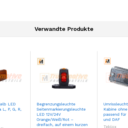
Verwandte Produkte
gelb LED
Begrenzungsleuchte
Umrissleuch
 L, P, G, R,
Seitenmarkierungsleuchte
Kabine ohne
LED 12V/24V
passend für
Orange/Weiß/Rot –
und DAF
dreifach, auf einem kurzen
Teblox