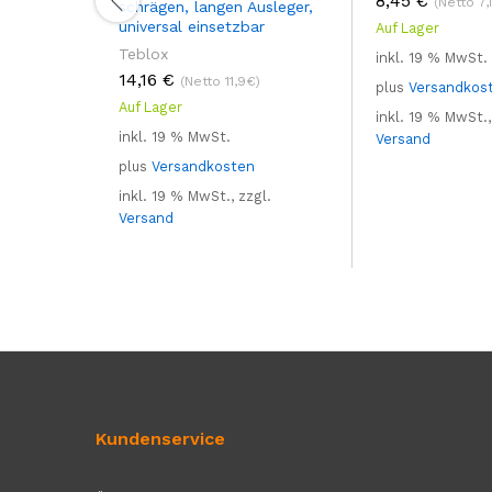
8,45
€
(Netto 7,
schrägen, langen Ausleger,
universal einsetzbar
Auf Lager
Teblox
inkl. 19 % MwSt.
14,16
€
(Netto 11,9€)
plus
Versandkos
Auf Lager
inkl. 19 % MwSt.,
inkl. 19 % MwSt.
Versand
plus
Versandkosten
inkl. 19 % MwSt., zzgl.
Versand
Kundenservice