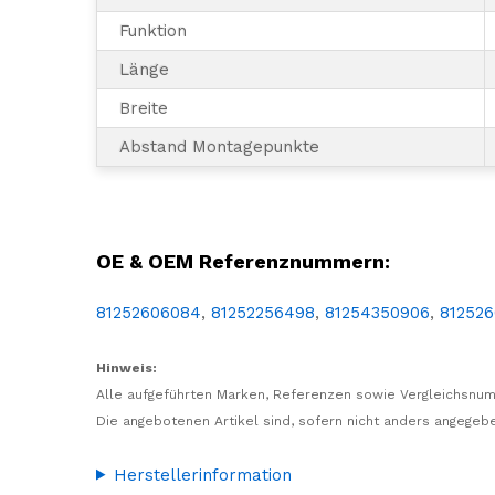
Funktion
Länge
Breite
Abstand Montagepunkte
LKW, NFZ, Nutzfahrzeug, Reparatur, Wartung, Ersatz, Teil, Austausch, Ersatzteil, Überholung, Licht, Leuchte, Seite, Umriss, Umrissleuchte, LED, 12V, 24V, orange, MAN
OE & OEM Referenznummern:
81252606084
,
81252256498
,
81254350906
,
81252
Hinweis:
Alle aufgeführten Marken, Referenzen sowie Vergleichsnum
Die angebotenen Artikel sind, sofern nicht anders angegebe
Herstellerinformation