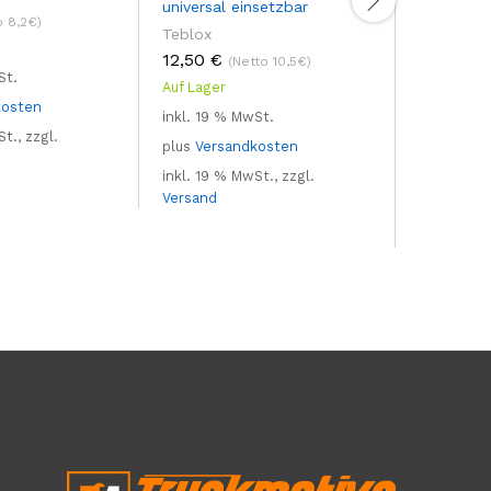
universal einsetzbar
o 8,2€)
Teblox
12,50
€
(Netto 10,5€)
St.
Auf Lager
kosten
inkl. 19 % MwSt.
t., zzgl.
plus
Versandkosten
inkl. 19 % MwSt., zzgl.
Versand