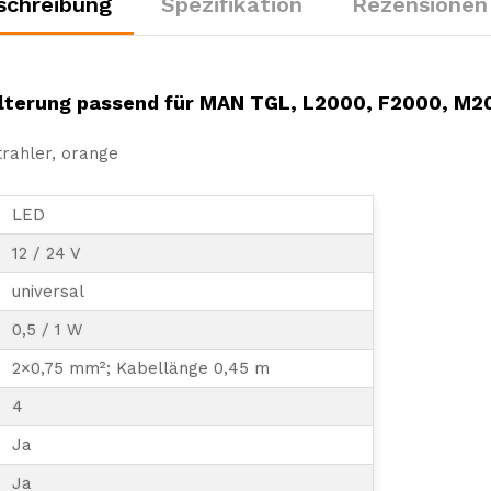
schreibung
Spezifikation
Rezensionen 
L2000,
F2000,
M2000
Menge
lterung passend für MAN TGL, L2000, F2000, M2
trahler, orange
LED
12 / 24 V
universal
0,5 / 1 W
2×0,75 mm²; Kabellänge 0,45 m
4
Ja
Ja