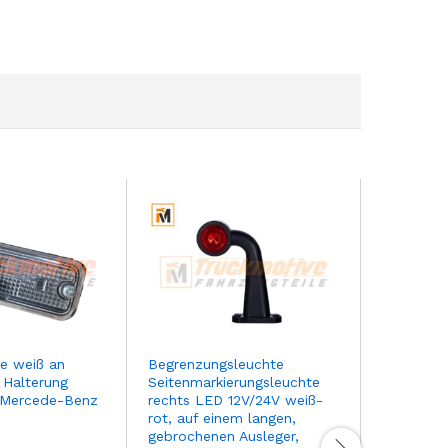
Umrissle
100×26 p
TGA, TGS
Teblox
9,28
€
(N
Auf Lager
inkl. 19 %
te weiß an
Begrenzungsleuchte
 Halterung
Seitenmarkierungsleuchte
plus
Vers
 Mercede-Benz
rechts LED 12V/24V weiß-
inkl. 19 %
rot, auf einem langen,
Versand
gebrochenen Ausleger,