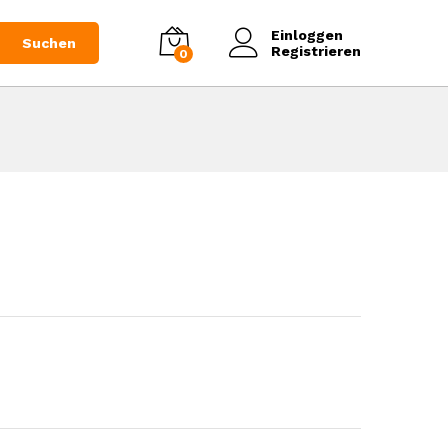
9,04
€
in den Warenkorb legen
(Netto 7,6€)
Einloggen
Suchen
Registrieren
0