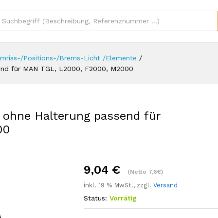
sionen (0)
mriss-/Positions-/Brems-Licht /Elemente
/
send für MAN TGL, L2000, F2000, M2000
 ohne Halterung passend für
00
9,04
€
(Netto 7,6€)
inkl. 19 % MwSt., zzgl.
Versand
Status:
Vorrätig