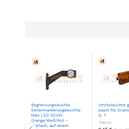
Begrenzungsleuchte
Umrissleuchte 
Seitenmarkierungsleuchte
passt für Scania
links LED 12/24V
S, T
Orange/Weiß/Rot –
Teblox
dreifach, auf einem