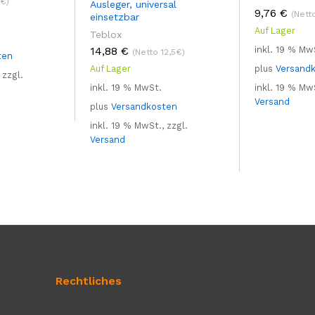
1€)
Ausleger, universal
9,76
€
(Nett
einsetzbar
Auf Lager
Teblox
14,88
€
inkl. 19 % Mw
(Netto 12,5€)
ten
Auf Lager
plus
Versand
 zzgl.
inkl. 19 % MwSt.
inkl. 19 % MwS
Versand
plus
Versandkosten
inkl. 19 % MwSt., zzgl.
Versand
Rechtliches