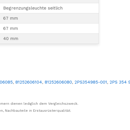
Begrenzungsleuchte seitlich
67 mm
67 mm
40 mm
606085
,
81252606104
,
81252606080
,
2PS354985-001
,
2PS 354 
mern dienen lediglich dem Vergleichszweck.
n, Nachbauteile in Erstausrüsterqualität.