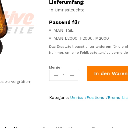
Lieferumfang:
1x Umrissleuchte
Passend für
MAN TGL
MAN L2000, F2000, M2000
Das Ersatzteil passt unter anderem für die o
Nummer, um eine Fehlbestellung zu vermeiden.
Menge
Umrissleuchte
In den Waren
gelb
LED
es zu vergrößern
67x67
ohne
Kategorie:
Umriss-/Positions-/Brems-Li
Halterung
passend
für
MAN
TGL,