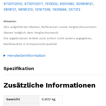
9730112010
,
9730112017
,
1519332
,
6501083
,
505818121
,
5818121
,
58181210
,
10167536
,
1935666
,
057313
Hinweis:
Alle aufgeführten Marken, Referenzen sowie Vergleichsnummern
dienen lediglich dem Vergleichszweck.
Die angebotenen Artikel sind, sofern nicht anders angegeben,
Nachbauteile in Erstausrüsterqualität.
Herstellerinformation
Spezifikation
Zusätzliche Informationen
Gewicht
0,933 kg