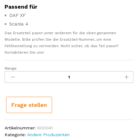
Passend für
DAF XF
Scania 4
Das Ersatzteil passt unter anderem für die oben genannten
Modelle. Bitte prüfen Sie die Ersatzteil-Nummer, um eine
Fehlbestellung zu vermeiden. Nicht sicher, ob das Teil passt?
Kontaktieren Sie uns!
Menge
Ventil
Relaisventil
vgl.
9730112010
passend
für
Frage stellen
DAF
XF,
Scania
Artikelnummer:
60O041
4
Kategorie:
Andere Produzenten
Menge