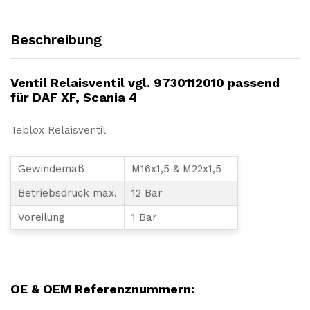
Beschreibung
Ventil Relaisventil vgl. 9730112010 passend
für DAF XF, Scania 4
Teblox Relaisventil
Gewindemaß
M16x1,5 & M22x1,5
Betriebsdruck max.
12 Bar
Voreilung
1 Bar
LKW, NFZ, Nutzfahrzeug, Reparatur, Wartung, Ersatz, Teil, Austausch, Ersatzteil, Überholung, Ventil, Notventil, Druckaufbau, verkürzen, Relaisventil, bremsen, erhöhen, verringern, DAF, XF, Scania 4
OE & OEM Referenznummern: