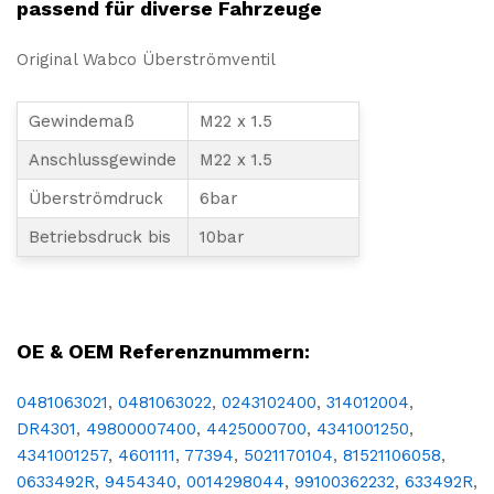
passend für diverse Fahrzeuge
Original Wabco Überströmventil
Gewindemaß
M22 x 1.5
Anschlussgewinde
M22 x 1.5
Überströmdruck
6bar
Betriebsdruck bis
10bar
LKW, NFZ, Nutzfahrzeug, Reparatur, Wartung, Ersatz, Teil, Austausch, Ersatzteil, Überholung, Ventil, Druckdifferenz, Vorlauf, Rücklauf, Druckluftanlage, Druckluft, Bar, Wabco
OE & OEM Referenznummern:
0481063021
,
0481063022
,
0243102400
,
314012004
,
DR4301
,
49800007400
,
4425000700
,
4341001250
,
4341001257
,
4601111
,
77394
,
5021170104
,
81521106058
,
0633492R
,
9454340
,
0014298044
,
99100362232
,
633492R
,