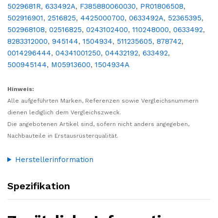
5029681R
,
633492A
,
F385880060030
,
PR01806508
,
502916901
,
2516825
,
4425000700
,
0633492A
,
52365395
,
502968108
,
02516825
,
0243102400
,
110248000
,
0633492
,
8283312000
,
945144
,
1504934
,
511235605
,
878742
,
0014296444
,
04341001250
,
04432192
,
633492
,
500945144
,
M05913600
,
1504934A
Hinweis:
Alle aufgeführten Marken, Referenzen sowie Vergleichsnummern
dienen lediglich dem Vergleichszweck.
Die angebotenen Artikel sind, sofern nicht anders angegeben,
Nachbauteile in Erstausrüsterqualität.
Herstellerinformation
Spezifikation