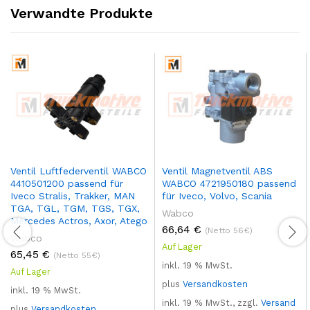
Verwandte Produkte
Ventil Luftfederventil WABCO
Ventil Magnetventil ABS
4410501200 passend für
WABCO 4721950180 passend
Iveco Stralis, Trakker, MAN
für Iveco, Volvo, Scania
TGA, TGL, TGM, TGS, TGX,
Wabco
Mercedes Actros, Axor, Atego
66,64
€
(Netto 56€)
Wabco
Auf Lager
65,45
€
(Netto 55€)
inkl. 19 % MwSt.
Auf Lager
plus
Versandkosten
inkl. 19 % MwSt.
inkl. 19 % MwSt., zzgl.
Versand
plus
Versandkosten