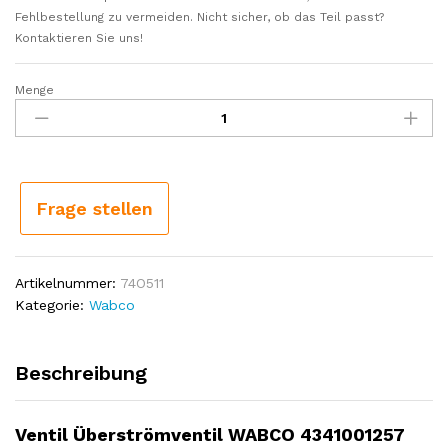
Fehlbestellung zu vermeiden. Nicht sicher, ob das Teil passt?
Kontaktieren Sie uns!
Menge
Ventil
Überströmventil
WABCO
4341001257
passend
für
Frage stellen
diverse
Fahrzeuge
Menge
Artikelnummer:
74O511
Kategorie:
Wabco
Beschreibung
Ventil Überströmventil WABCO 4341001257