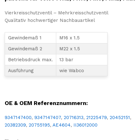
Vierkreisschutzventil – Mehrkreisschutzventil
Qualitativ hochwertiger Nachbauartikel
Gewindemaß 1
M16 x 1.5
Gewindemaß 2
M22 x 1.5
Betriebsdruck max.
13 bar
Ausführung
wie Wabco
LKW, NFZ, Nutzfahrzeug, Reparatur, Wartung, Ersatz, Teil, Austausch, Ersatzteil, Überholung, Ventil, Druck, Druckluftanlage, Druckbeschaffungsanlage, Druckverlust, Bremskreis, Vierkreis, Schutzventil, Vierkreischutzventil, 4-Kreis-Schutzventil, Mehrkreisschutzventil, Volvo
OE & OEM Referenznummern:
9347147400
,
9347147407
,
20716313
,
21225479
,
20452151
,
20382309
,
20755195
,
AE4604
,
II36012000