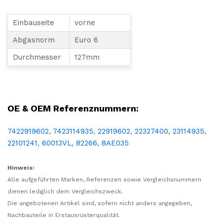
Einbauseite
vorne
Abgasnorm
Euro 6
Durchmesser
127mm
LKF, NFZ, Reparatur, Wartung, ÜberholungInstandsetzung, Abgas, Auspuff, Rohr, Abgasrohr, auspuffrohr, Anfang, Anfangsstück, vorne, Abgasnorm, euro6, Volvo,
OE & OEM Referenznummern:
7422919602
,
7423114935
,
22919602
,
22327400
,
23114935
,
22101241
,
60013VL
,
82266
,
8AE035
Hinweis:
Alle aufgeführten Marken, Referenzen sowie Vergleichsnummern
dienen lediglich dem Vergleichszweck.
Die angebotenen Artikel sind, sofern nicht anders angegeben,
Nachbauteile in Erstausrüsterqualität.