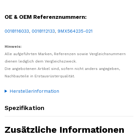
Einsatz, Spiegel, Glas, Spiegeleinsatz, Spiegelglas, Ersatzglas, Spiegelersatz, Panorama, Weitwinkel, Weitwinkelspiegel, Außenspiegel
OE & OEM Referenznummern:
0018116033
,
0018112133
,
9MX564235-021
Hinweis:
Alle aufgeführten Marken, Referenzen sowie Vergleichsnummern
dienen lediglich dem Vergleichszweck.
Die angebotenen Artikel sind, sofern nicht anders angegeben,
Nachbauteile in Erstausrüsterqualität.
Herstellerinformation
Spezifikation
Zusätzliche Informationen