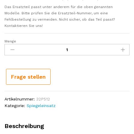
Das Ersatzteil passt unter anderem für die oben genannten
Modelle. Bitte prüfen Sie die Ersatzteil-Nummer, um eine
Fehlbestellung zu vermeiden. Nicht sicher, ob das Teil passt?
Kontaktieren Sie uns!
Menge
Einsatz
Spiegeleinsatz
Weitwinkelspiegel
200x200
beheizt
beidseitig
Frage stellen
passend
für
Mercedes-
Artikelnummer:
32P512
Benz
Kategorie:
Spiegeleinsatz
Actros
1,
2,
Beschreibung
Antos,