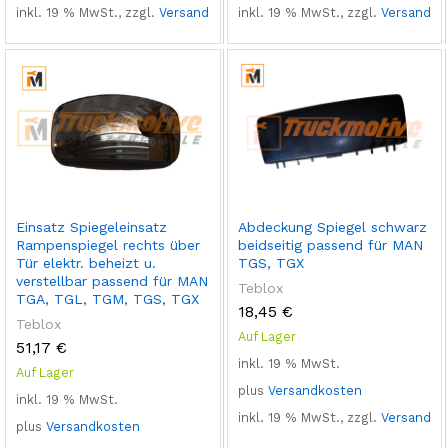
inkl. 19 % MwSt., zzgl.
Versand
inkl. 19 % MwSt., zzgl.
Versand
Einsatz Spiegeleinsatz
Abdeckung Spiegel schwarz
Rampenspiegel rechts über
beidseitig passend für MAN
Tür elektr. beheizt u.
TGS, TGX
verstellbar passend für MAN
Teblox
TGA, TGL, TGM, TGS, TGX
18,45
€
Teblox
Auf Lager
51,17
€
inkl. 19 % MwSt.
Auf Lager
plus
Versandkosten
inkl. 19 % MwSt.
inkl. 19 % MwSt., zzgl.
Versand
plus
Versandkosten