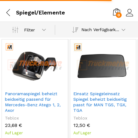
Spiegel/Elemente
0
Einl
Nach Verfügbarkeit
Filter
Panoramaspiegel beheizt
Einsatz Spiegeleinsatz
beidseitig passend für
Spiegel beheizt beidseitig
Mercedes-Benz Atego 1, 2,
passt für MAN TGS, TGX,
Axor
TGA
Teblox
Teblox
23,68
€
12,50
€
Auf Lager
Auf Lager