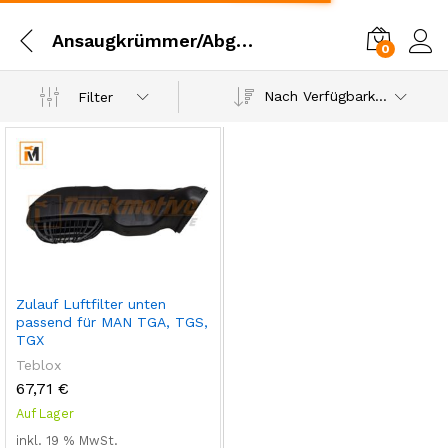
Ansaugkrümmer/Abgaskrümmer
0
Einl
Nach Verfügbarkeit
Filter
Zulauf Luftfilter unten
passend für MAN TGA, TGS,
TGX
Teblox
67,71
€
Auf Lager
inkl. 19 % MwSt.