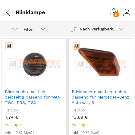
Blinklampe
0
Einl
Nach Verfügbarkeit
Filter
Blinkleuchte seitlich
Blinkleuchte seitlich rechts
beidseitig passend für MAN
passend für Mercedes-Benz
TGA, TGS, TGX
Actros 4, 5
Teblox
Teblox
7,74
€
13,69
€
Auf Lager
Auf Lager
inkl. 19 % MwSt.
inkl. 19 % MwSt.