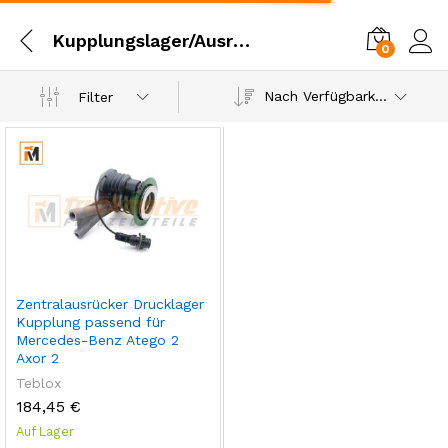
Kupplungslager/Ausrücklager
0
Einl
Nach Verfügbarkeit
Filter
Zentralausrücker Drucklager
Kupplung passend für
Mercedes-Benz Atego 2
Axor 2
Teblox
184,45
€
Auf Lager