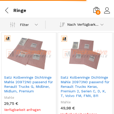
Ringe
0
Einl
Nach Verfügbarkeit
Filter
Satz Kolbenringe Dichtringe
Satz Kolbenringe Dichtringe
Mahle 20972N0 passend für
Mahle 20973N0 passend für
Renault Trucks G, Midliner,
Renault Trucks Kerax,
Midlum, Premium
Premium 2, Serien C, D, K,
T, Volvo FM, FMX, B11
Mahle
Mahle
29,75
€
49,98
€
Verfügbarkeit anfragen