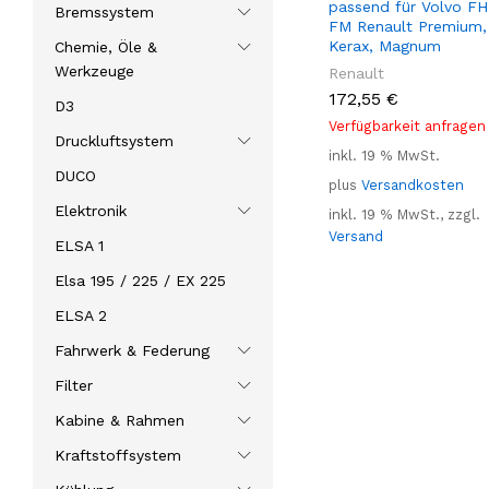
passend für Volvo FH
Bremssystem
FM Renault Premium,
Kerax, Magnum
Chemie, Öle &
Werkzeuge
Renault
172,55
€
D3
Verfügbarkeit anfragen
Druckluftsystem
inkl. 19 % MwSt.
DUCO
plus
Versandkosten
Elektronik
inkl. 19 % MwSt., zzgl.
Versand
ELSA 1
Elsa 195 / 225 / EX 225
ELSA 2
Fahrwerk & Federung
Filter
Kabine & Rahmen
Kraftstoffsystem