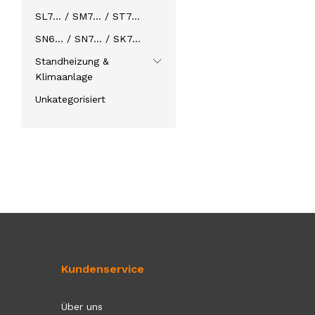
SL7… / SM7… / ST7…
SN6… / SN7… / SK7…
Standheizung &
Klimaanlage
Unkategorisiert
Kundenservice
Über uns